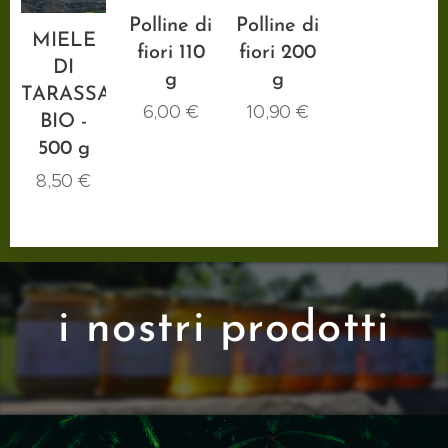
Polline di
Polline di
MIELE
fiori 110
fiori 200
DI
g
g
TARASSACO
6,00
€
10,90
€
BIO -
500 g
8,50
€
i nostri prodotti