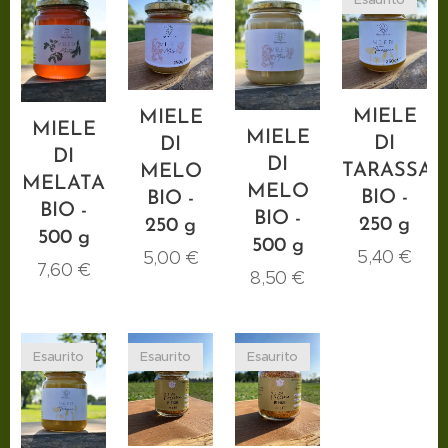
MIELE
MIELE
MIELE
MIELE
DI
DI
DI
DI
TARASSA
MELO
MELATA
MELO
BIO -
BIO -
BIO -
BIO -
250 g
250 g
500 g
500 g
5,40
€
5,00
€
7,60
€
8,50
€
Esaurito
Esaurito
Esaurito