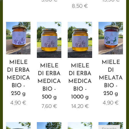
8,50
€
MIELE
MIELE
MIELE
MIELE
DI ERBA
DI
DI ERBA
DI ERBA
MEDICA
MELATA
MEDICA
MEDICA
BIO -
BIO -
BIO -
BIO -
250 g
250 g
500 g
1000 g
4,90
€
4,90
€
7,60
€
14,20
€
Esaurito